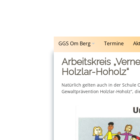
Zum
Inhalt
springen
GGS Om Berg
Termine
Ak
Arbeitskreis „Vern
Holzlar-Hoholz“
Natürlich gelten auch in der Schule 
Gewaltprävention Holzlar-Hoholz“, di