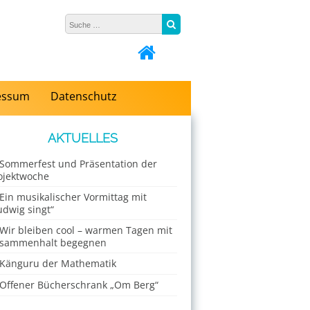
Suche nach:
Suche
essum
Datenschutz
AKTUELLES
Sommerfest und Präsentation der
ojektwoche
Ein musikalischer Vormittag mit
udwig singt“
Wir bleiben cool – warmen Tagen mit
sammenhalt begegnen
Känguru der Mathematik
Offener Bücherschrank „Om Berg“