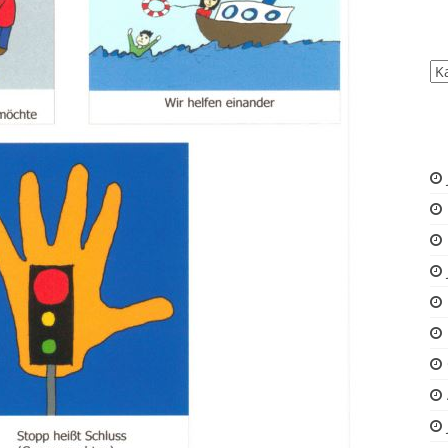
All
Be