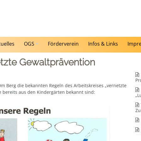
tuelles
OGS
Förderverein
Infos & Links
Impr
etzte Gewaltprävention
Pr
Om Berg die bekannten Regeln des Arbeitskreises „vernetzte
e bereits aus den Kindergärten bekannt sind:
„L
Zu