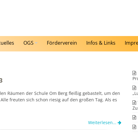
tuelles
OGS
Förderverein
Infos & Links
Impr
Pr
3
len Räumen der Schule Om Berg fleißig gebastelt, um den
„L
Alle freuten sich schon riesig auf den großen Tag. Als es
Zu
Weiterlesen...