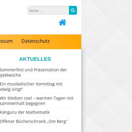
Suche nach:
Suche
essum
Datenschutz
AKTUELLES
Sommerfest und Präsentation der
ojektwoche
Ein musikalischer Vormittag mit
udwig singt“
Wir bleiben cool – warmen Tagen mit
sammenhalt begegnen
Känguru der Mathematik
Offener Bücherschrank „Om Berg“