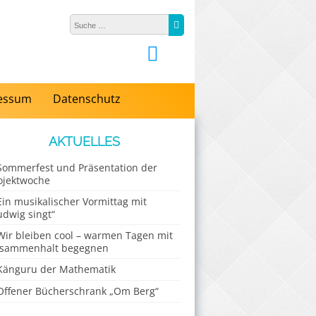
Suche nach:
Suche
essum
Datenschutz
AKTUELLES
Sommerfest und Präsentation der
ojektwoche
Ein musikalischer Vormittag mit
udwig singt“
Wir bleiben cool – warmen Tagen mit
sammenhalt begegnen
Känguru der Mathematik
Offener Bücherschrank „Om Berg“