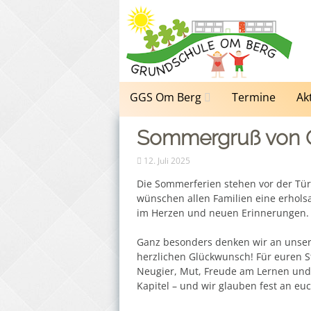
Zum
Inhalt
springen
GGS Om Berg
Termine
Ak
Sommergruß von 
12. Juli 2025
Die Sommerferien stehen vor der Tür
wünschen allen Familien eine erhol
im Herzen und neuen Erinnerungen.
Ganz besonders denken wir an unsere 
herzlichen Glückwunsch! Für euren 
Neugier, Mut, Freude am Lernen und v
Kapitel – und wir glauben fest an euc