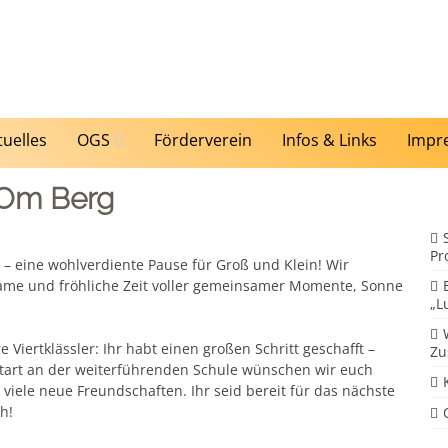
tuelles
OGS
Förderverein
Infos & Links
Impr
Om Berg
Pr
 – eine wohlverdiente Pause für Groß und Klein! Wir
same und fröhliche Zeit voller gemeinsamer Momente, Sonne
„L
Viertklässler: Ihr habt einen großen Schritt geschafft –
Zu
Start an der weiterführenden Schule wünschen wir euch
iele neue Freundschaften. Ihr seid bereit für das nächste
h!