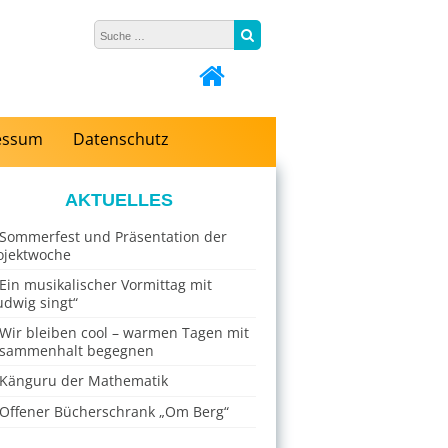
Suche nach:
Suche
essum
Datenschutz
AKTUELLES
Sommerfest und Präsentation der
ojektwoche
Ein musikalischer Vormittag mit
udwig singt“
Wir bleiben cool – warmen Tagen mit
sammenhalt begegnen
Känguru der Mathematik
Offener Bücherschrank „Om Berg“