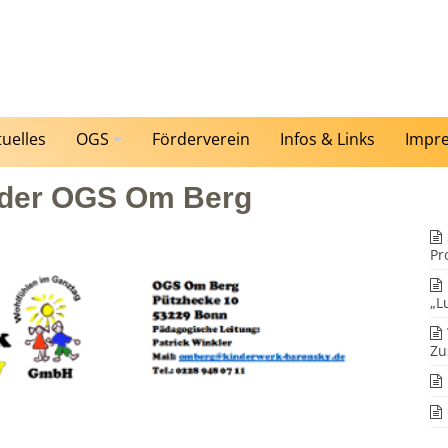
tuelles
OGS
Förderverein
Infos & Links
Impr
 der OGS Om Berg
Pr
„L
Zu