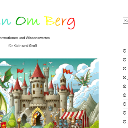
All
Be