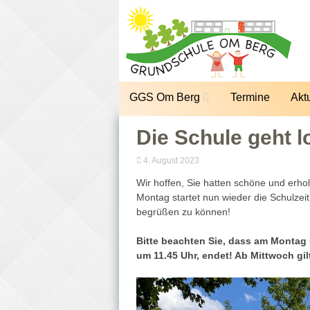
Zum
Inhalt
springen
GGS Om Berg
Termine
Akt
Die Schule geht l
4. August 2023
Wir hoffen, Sie hatten schöne und erh
Montag startet nun wieder die Schulzeit
begrüßen zu können!
Bitte beachten Sie, dass am Montag 
um 11.45 Uhr, endet! Ab Mittwoch gi