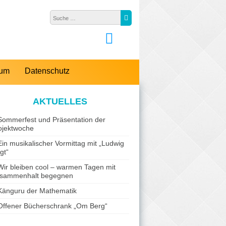
Suche nach:
Suche
sum
Datenschutz
AKTUELLES
Sommerfest und Präsentation der
ojektwoche
Ein musikalischer Vormittag mit „Ludwig
gt“
Wir bleiben cool – warmen Tagen mit
sammenhalt begegnen
Känguru der Mathematik
Offener Bücherschrank „Om Berg“