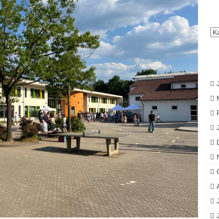
All
Be