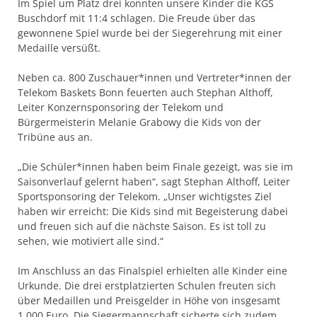
Im Spiel um Platz drei konnten unsere Kinder die KGS
Buschdorf mit 11:4 schlagen. Die Freude über das
gewonnene Spiel wurde bei der Siegerehrung mit einer
Medaille versüßt.
Neben ca. 800 Zuschauer*innen und Vertreter*innen der
Telekom Baskets Bonn feuerten auch Stephan Althoff,
Leiter Konzernsponsoring der Telekom und
Bürgermeisterin Melanie Grabowy die Kids von der
Tribüne aus an.
„Die Schüler*innen haben beim Finale gezeigt, was sie im
Saisonverlauf gelernt haben“, sagt Stephan Althoff, Leiter
Sportsponsoring der Telekom. „Unser wichtigstes Ziel
haben wir erreicht: Die Kids sind mit Begeisterung dabei
und freuen sich auf die nächste Saison. Es ist toll zu
sehen, wie motiviert alle sind.“
Im Anschluss an das Finalspiel erhielten alle Kinder eine
Urkunde. Die drei erstplatzierten Schulen freuten sich
über Medaillen und Preisgelder in Höhe von insgesamt
1.000 Euro. Die Siegermannschaft sicherte sich zudem