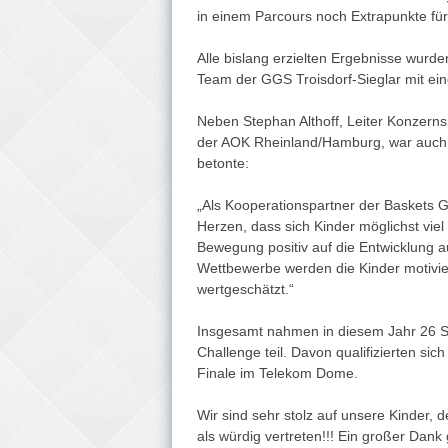
in einem Parcours noch Extrapunkte f
Alle bislang erzielten Ergebnisse wurd
Team der GGS Troisdorf-Sieglar mit ei
Neben Stephan Althoff, Leiter Konzern
der AOK Rheinland/Hamburg, war auch 
betonte:
„Als Kooperationspartner der Baskets G
Herzen, dass sich Kinder möglichst vie
Bewegung positiv auf die Entwicklung a
Wettbewerbe werden die Kinder motivier
wertgeschätzt.“
Insgesamt nahmen in diesem Jahr 26 
Challenge teil. Davon qualifizierten si
Finale im Telekom Dome.
Wir sind sehr stolz auf unsere Kinder,
als würdig vertreten!!! Ein großer Dank