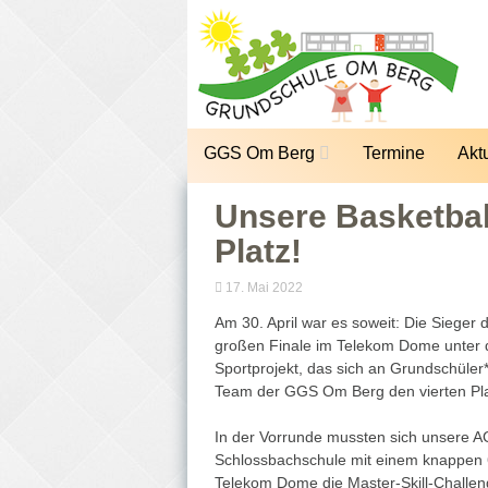
Zum
Inhalt
springen
GGS Om Berg
Termine
Akt
Unsere Basketball
Platz!
17. Mai 2022
Am 30. April war es soweit: Die Sieger
großen Finale im Telekom Dome unter 
Sportprojekt, das sich an Grundschüler*
Team der GGS Om Berg den vierten Pla
In der Vorrunde mussten sich unsere A
Schlossbachschule mit einem knappen 
Telekom Dome die Master-Skill-Challen