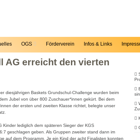
uelles
OGS
Förderverein
Infos & Links
Impres
 AG erreicht den vierten
Pr
 der diesjährigen Baskets Grundschul-Challenge wurden beim
sin
dem Jubel von über 800 Zuschauer*innen gekürt. Bei dem
innen der ersten und zweiten Klasse richtet, belegte unser
Zu
tz.
G Kinder lediglich dem späteren Sieger der KGS
6:7 geschlagen geben. Als Gruppen zweiter stand dann im
ge auf dem Programm. Je ein Kind der acht Finalisten konnten