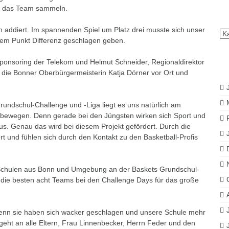
ür das Team sammeln.
en addiert. Im spannenden Spiel um Platz drei musste sich unser
All
nem Punkt Differenz geschlagen geben.
Be
sponsoring der Telekom und Helmut Schneider, Regionaldirektor
die Bonner Oberbürgermeisterin Katja Dörner vor Ort und
rundschul-Challenge und -Liga liegt es uns natürlich am
l bewegen. Denn gerade bei den Jüngsten wirken sich Sport und
us. Genau das wird bei diesem Projekt gefördert. Durch die
t und fühlen sich durch den Kontakt zu den Basketball-Profis
Schulen aus Bonn und Umgebung an der Baskets Grundschul-
ch die besten acht Teams bei den Challenge Days für das große
 denn sie haben sich wacker geschlagen und unsere Schule mehr
 geht an alle Eltern, Frau Linnenbecker, Herrn Feder und den