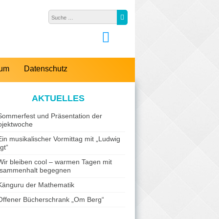
Suche nach:
Suche
sum
Datenschutz
AKTUELLES
Sommerfest und Präsentation der
ojektwoche
Ein musikalischer Vormittag mit „Ludwig
gt“
Wir bleiben cool – warmen Tagen mit
sammenhalt begegnen
Känguru der Mathematik
Offener Bücherschrank „Om Berg“