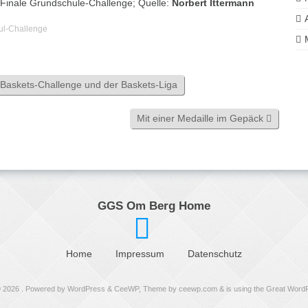
inale Grundschule-Challenge; Quelle:
Norbert Ittermann
ul-Challenge
 Baskets-Challenge und der Baskets-Liga
Mit einer Medaille im Gepäck
GGS Om Berg Home
Home
Impressum
Datenschutz
© 2026
. Powered by WordPress
&
CeeWP,
Theme by ceewp.com
&
is using the Great Wor